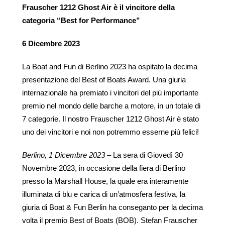
850 Fantom
Frauscher 1212 Ghost Air è il vincitore della
1414 Demon
Frauscher X Porsche
categoria “Best for Performance”
1414 Demon Air
850 Fantom Air
6 Dicembre 2023
La Boat and Fun di Berlino 2023 ha ospitato la decima
presentazione del Best of Boats Award. Una giuria
internazionale ha premiato i vincitori del più importante
premio nel mondo delle barche a motore, in un totale di
7 categorie. Il nostro Frauscher 1212 Ghost Air è stato
uno dei vincitori e noi non potremmo esserne più felici!
Berlino, 1 Dicembre 2023 –
La sera di Giovedì 30
Novembre 2023, in occasione della fiera di Berlino
presso la Marshall House, la quale era interamente
illuminata di blu e carica di un’atmosfera festiva, la
giuria di Boat & Fun Berlin ha conseganto per la decima
volta il premio Best of Boats (BOB). Stefan Frauscher