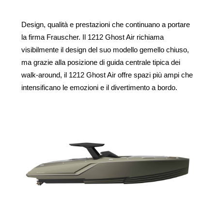
850 Fantom
1414 Demon
Frauscher X Porsche
1414 Demon Air
Design, qualità e prestazioni che continuano a portare
850 Fantom Air
la firma Frauscher. Il 1212 Ghost Air richiama
visibilmente il design del suo modello gemello chiuso,
ma grazie alla posizione di guida centrale tipica dei
walk-around, il 1212 Ghost Air offre spazi più ampi che
intensificano le emozioni e il divertimento a bordo.