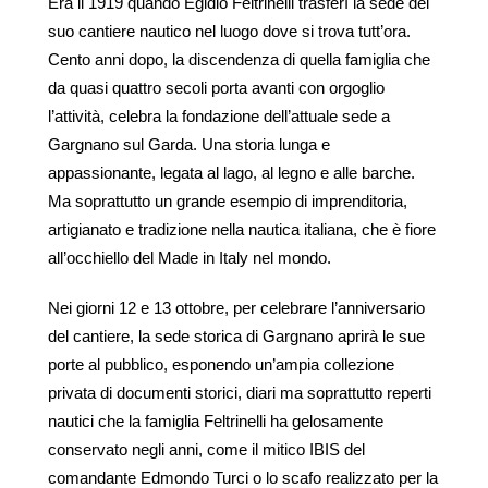
Era il 1919 quando Egidio Feltrinelli trasferì la sede del
850 Fantom
1414 Demon
suo cantiere nautico nel luogo dove si trova tutt’ora.
Frauscher X Porsche
1414 Demon Air
Cento anni dopo, la discendenza di quella famiglia che
850 Fantom Air
da quasi quattro secoli porta avanti con orgoglio
l’attività, celebra la fondazione dell’attuale sede a
Gargnano sul Garda. Una storia lunga e
appassionante, legata al lago, al legno e alle barche.
Ma soprattutto un grande esempio di imprenditoria,
artigianato e tradizione nella nautica italiana, che è fiore
all’occhiello del Made in Italy nel mondo.
Nei giorni 12 e 13 ottobre, per celebrare l’anniversario
del cantiere, la sede storica di Gargnano aprirà le sue
porte al pubblico, esponendo un’ampia collezione
privata di documenti storici, diari ma soprattutto reperti
nautici che la famiglia Feltrinelli ha gelosamente
conservato negli anni, come il mitico IBIS del
comandante Edmondo Turci o lo scafo realizzato per la